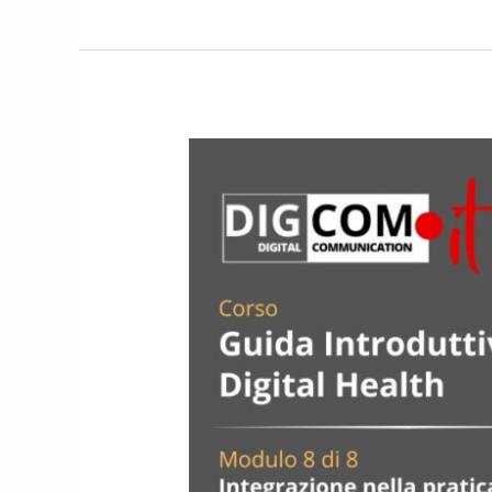
Evoluzione
delle
tecnologie
digitali
nella
pratica
medica