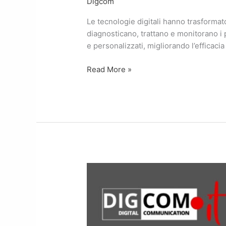
Digcom
Le tecnologie digitali hanno trasformato
diagnosticano, trattano e monitorano i p
e personalizzati, migliorando l’efficacia
Read More »
Benefici
dell’integrazione
digitale
per
pazienti