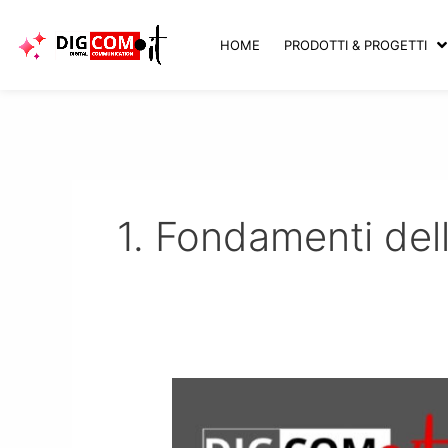
Vai
al
HOME
PRODOTTI & PROGETTI
contenuto
1. Fondamenti dell
Definizione
di
tecnologie