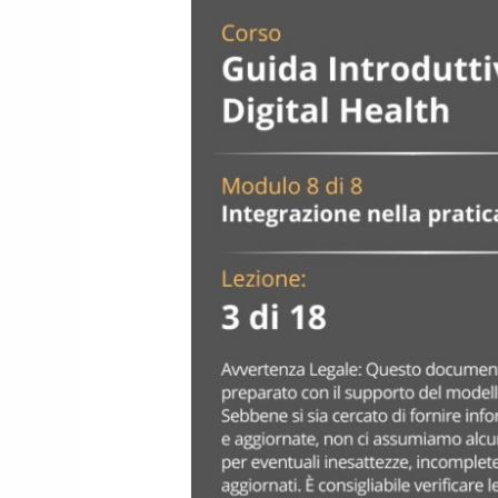
e
professionisti
sanitari