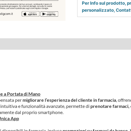
Per Info sul prodotto, p
personalizzato, Contatt
e
e a Portata di Mano
pensata per
migliorare l’esperienza del cliente in farmacia
, offre
intuitiva e funzionalità avanzate, permette di
prenotare farmaci, 
damente dal proprio smartphone.
’Unica App
 disponibili in farmacia, incluse
promozioni su farmaci da banco, i