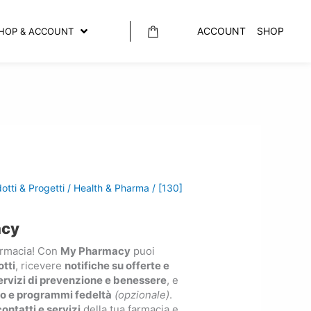
ACCOUNT
SHOP
HOP & ACCOUNT
otti & Progetti
/
Health & Pharma
/ [130]
acy
farmacia! Con
My Pharmacy
puoi
tti
, ricevere
notifiche su offerte e
ervizi di prevenzione e benessere
, e
o e programmi fedeltà
(opzionale)
.
contatti e servizi
della tua farmacia e