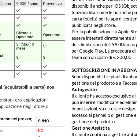
 / anno
€ 900 / anno
Preventivo
disponibili anche per iOS (Object
funzionalità, come le notifiche p
carta fedeltà per le app di conte
pubblicata negli store.
Per la pubblicazione su Apple St
Cliente +
e
Operatore
Operatore
essere intestati direttamente al c
del cliente sono di € 99,00/anno
SI (Max 10
SI
mese)
per Google Play. La procedura di
uti
team con un costo di € 200,00.
SI
SI
)
SOTTOSCRIZIONE IN ABBONAM
Sono disponibili tre piani di abbo
gestione del prodotto e all’acces
i (acquistabili a parte) non
Autogestito
Il cliente ha accesso esclusivo al
tensioni e/o applicazioni
può inserire, modificare ed elimi
pplicazione negli store o
impostazioni, struttura e design.
accesso al pannello di gestione e
mprese nel prezzo;
SI/NO
gestione del prodotto.
Gestione Assistita
e)
NO
Il cliente continua a gestire aut