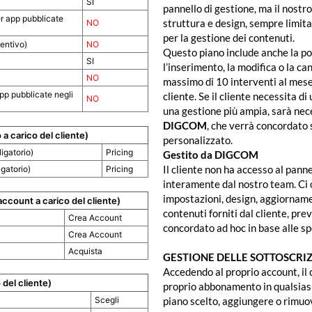
SI
pannello di gestione, ma il nostr
r app pubblicate
struttura e design, sempre limit
NO
per la gestione dei contenuti.
ventivo)
NO
Questo piano include anche la pos
SI
l’inserimento, la modifica o la ca
NO
massimo di 10 interventi al mese,
pp pubblicate negli
cliente. Se il cliente necessita d
NO
una gestione più ampia, sarà nec
DIGCOM
, che verrà concordato
 a carico del cliente)
personalizzato.
igatorio)
Pricing
Gestito da DIGCOM
Il cliente non ha accesso al panne
gatorio)
Pricing
interamente dal nostro team. Ci 
impostazioni, design, aggiorname
account a carico del cliente)
contenuti forniti dal cliente, pre
Crea Account
concordato ad hoc in base alle sp
Crea Account
Acquista
GESTIONE DELLE SOTTOSCRIZ
Accedendo al proprio account, il 
del cliente)
proprio abbonamento in qualsiasi
Scegli
piano scelto, aggiungere o rimuo