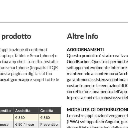
 prodotto
Altre Info
’applicazione di contenuti
AGGIORNAMENTI
Laptop, Tablet e Smartphone) e
Questo prodotto è stato realizzat
 tua app che il tuo sito. Installa
GoodBarber. Questo ci permette d
 tuo smartphone (inquadra il QR
sviluppo notevolmente inferiore r
esta pagina o digita sul tuo
mantenendo al contempo un’arch
cy.digcom.app
e scopri tutte le
garantendo assistenza continua 
costantemente le evoluzioni di i
corretto funzionamento dell’app 
le prestazioni e la robustezza del
MODALITA’ DI DISTRIBUZION
estita
Assistita
Gestita
Le nostre applicazioni vengono 
€ 360
€ 360
(PWA) sviluppate in Angular, gar
/ mese
€ 90 / mese
Preventivo
dispositivi e dimensioni dello sc