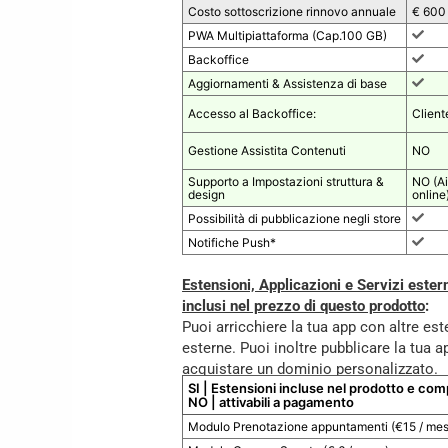
Costo sottoscrizione rinnovo annuale
€ 600
PWA Multipiattaforma (Cap.100 GB)
Backoffice
Aggiornamenti & Assistenza di base
Accesso al Backoffice:
Client
Gestione Assistita Contenuti
NO
Supporto a Impostazioni struttura &
NO (Ai
design
online
Possibilità di pubblicazione negli store
Notifiche Push*
Estensioni, Applicazioni e Servizi estern
inclusi nel prezzo di questo prodotto
:
Puoi arricchiere la tua app con altre es
esterne. Puoi inoltre pubblicare la tua a
acquistare un dominio personalizzato.
SI | Estensioni incluse nel prodotto e co
NO | attivabili a pagamento
Modulo Prenotazione appuntamenti (€15 / mes