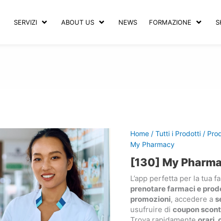
SERVIZI
ABOUT US
NEWS
FORMAZIONE
S
Home
/
Tutti i Prodotti
/
Prod
My Pharmacy
[130] My Pharm
L’app perfetta per la tua 
prenotare farmaci e prodo
promozioni
, accedere a
s
usufruire di
coupon scont
Trova rapidamente
orari, 