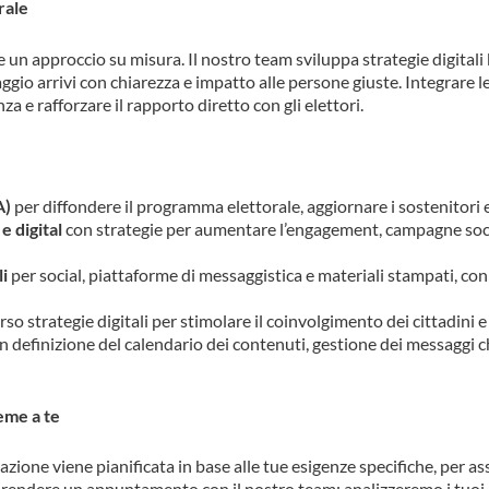
rale
un approccio su misura. Il nostro team sviluppa strategie digitali ba
aggio arrivi con chiarezza e impatto alle persone giuste. Integrare
za e rafforzare il rapporto diretto con gli elettori.
A)
per diffondere il programma elettorale, aggiornare i sostenitori e
e digital
con strategie per aumentare l’engagement, campagne socia
li
per social, piattaforme di messaggistica e materiali stampati, con 
so strategie digitali per stimolare il coinvolgimento dei cittadini e
n definizione del calendario dei contenuti, gestione dei messaggi c
eme a te
azione viene pianificata in base alle tue esigenze specifiche, per a
prendere un appuntamento con il nostro team: analizzeremo i tuoi o