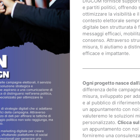
DIGCOM fornisce supporto 
e partiti politici, offrendo
ottimizzare la visibilità e 
contesto elettorale semp
digitale ben strutturata 
messaggi efficaci, mobilit
consenso. Attraverso strum
misura, ti aiutiamo a dist
efficace e impattante.
————————————
Ogni progetto nasce dall’
differenza delle campagne
misura, sviluppato per adatta
e al pubblico di riferiment
un appuntamento con noi: 
valuteremo le soluzioni mi
personalizzato.
Clicca su
un appuntamento con noi (s
forniremo una consulenza