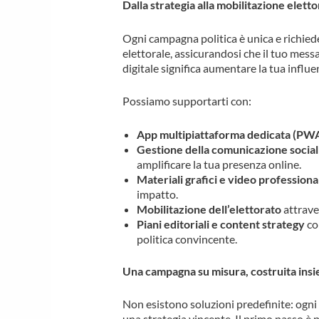
Dalla strategia alla mobilitazione eletto
Ogni campagna politica è unica e richiede 
elettorale, assicurandosi che il tuo mess
digitale significa aumentare la tua influen
Possiamo supportarti con:
App multipiattaforma dedicata (PW
Gestione della comunicazione social 
amplificare la tua presenza online.
Materiali grafici e video professiona
impatto.
Mobilitazione dell’elettorato
attraver
Piani editoriali e content strategy
co
politica convincente.
Una campagna su misura, costruita insi
Non esistono soluzioni predefinite: ogni 
una strategia vincente. Il primo passo è 