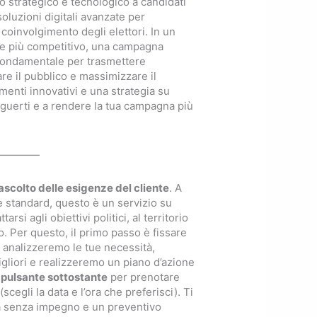
strategico e tecnologico a candidati
 soluzioni digitali avanzate per
il coinvolgimento degli elettori. In un
re più competitivo, una campagna
è fondamentale per trasmettere
are il pubblico e massimizzare il
enti innovativi e una strategia su
inguerti e a rendere la tua campagna più
————
ascolto delle esigenze del cliente
. A
 standard, questo è un servizio su
rsi agli obiettivi politici, al territorio
o. Per questo, il primo passo è fissare
analizzeremo le tue necessità,
gliori e realizzeremo un piano d’azione
l pulsante sottostante
per prenotare
cegli la data e l’ora che preferisci). Ti
 senza impegno e un preventivo