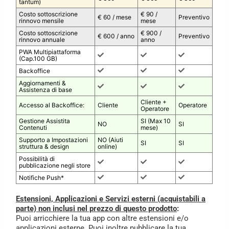
tantum)
Costo sottoscrizione
€ 90 /
€ 60 / mese
Preventivo
rinnovo mensile
mese
Costo sottoscrizione
€ 900 /
€ 600 / anno
Preventivo
rinnovo annuale
anno
PWA Multipiattaforma
(Cap.100 GB)
Backoffice
Aggiornamenti &
Assistenza di base
Cliente +
Accesso al Backoffice:
Cliente
Operatore
Operatore
Gestione Assistita
SI (Max 10
NO
SI
Contenuti
mese)
Supporto a Impostazioni
NO (Aiuti
SI
SI
struttura & design
online)
Possibilità di
pubblicazione negli store
Notifiche Push*
Estensioni, Applicazioni e Servizi esterni (acquistabili a
parte) non inclusi nel prezzo di questo prodotto
:
Puoi arricchiere la tua app con altre estensioni e/o
applicazioni esterne. Puoi inoltre pubblicare la tua