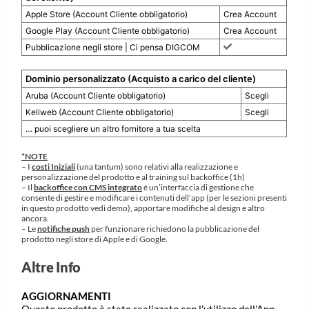
Apple Store (Account Cliente obbligatorio)
Crea Account
Google Play (Account Cliente obbligatorio)
Crea Account
Pubblicazione negli store | Ci pensa DIGCOM
Dominio personalizzato (Acquisto a carico del cliente)
Aruba (Account Cliente obbligatorio)
Scegli
Keliweb (Account Cliente obbligatorio)
Scegli
… puoi scegliere un altro fornitore a tua scelta
*NOTE
– I
costi Iniziali
(una tantum) sono relativi alla realizzazione e
personalizzazione del prodotto e al training sul backoffice (1h)
– Il
backoffice con CMS integrato
è un’interfaccia di gestione che
consente di gestire e modificare i contenuti dell’app (per le sezioni presenti
in questo prodotto vedi demo), apportare modifiche al design e altro
ancora.
– Le
notifiche push
per funzionare richiedono la pubblicazione del
prodotto negli store di Apple e di Google.
Altre Info
AGGIORNAMENTI
Questo prodotto è stato realizzato con l’utilizzo dell’App