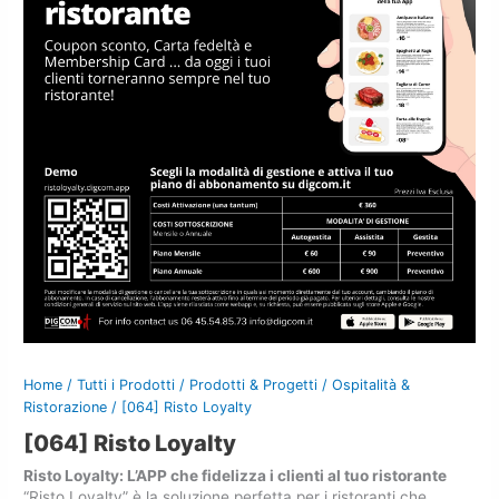
Home
/
Tutti i Prodotti
/
Prodotti & Progetti
/
Ospitalità &
Ristorazione
/ [064] Risto Loyalty
[064] Risto Loyalty
Risto Loyalty:
L’APP che fidelizza i clienti al tuo ristorante
“Risto Loyalty” è la soluzione perfetta per i ristoranti che