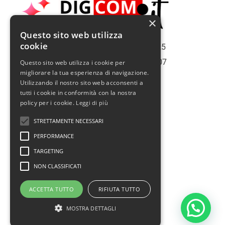
×
Questo sito web utilizza
cookie
Copiright | Roma Web Service S.r.l. - 2025
Roma | Italy | Partita Iva N° 16075561007
Questo sito web utilizza i cookie per
migliorare la tua esperienza di navigazione.
Info@romawebservice.com
Utilizzando il nostro sito web acconsenti a
Telefono: 06 455 485 73
tutti i cookie in conformità con la nostra
policy per i cookie.
Leggi di più
Policy Privacy
STRETTAMENTE NECESSARI
Cookie Policy
PERFORMANCE
Termini e condizioni d'uso
TARGETING
Politica sui rimborsi
NON CLASSIFICATI
Assistenza
ACCETTA TUTTO
RIFIUTA TUTTO
Prendi un appuntamento
MOSTRA DETTAGLI
F
I
T
Y
a
n
w
o