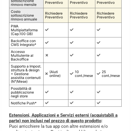
sottoscrizione
Preventivo
Preventivo
Preventivo
rinnovo mensile
Costo
Richiedere
Richiedere
Richiedere
sottoscrizione
Preventivo
Preventivo
Preventivo
rinnovo annuale
PWA
Multipiattaforma
(Cap.100 GB)
Backoffice con
CMS Integrato*
Accesso
Multiutente al
Backoffice
Supporto a Impost.
struttura & design
(Aiuti
10
25
+ Gestione
online)
cont./mese
cont./mese
assistita contenuti
(N°/Mese)
Possibilità di
pubblicazione
negli store
Notifiche Push*
Estensioni, Applicazioni e Servizi esterni (acquistabili a
parte) non inclusi nel prezzo di questo prodotto
:
Puoi arricchiere la tua app con altre estensioni e/o