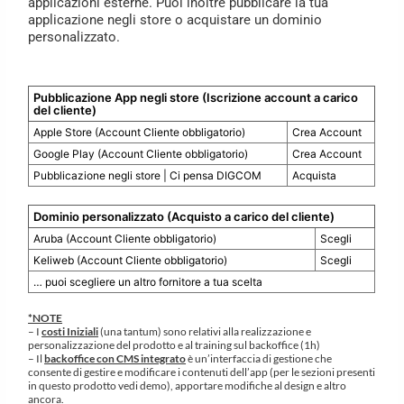
applicazioni esterne. Puoi inoltre pubblicare la tua
applicazione negli store o acquistare un dominio
personalizzato.
Pubblicazione App negli store (Iscrizione account a carico
del cliente)
Apple Store (Account Cliente obbligatorio)
Crea Account
Google Play (Account Cliente obbligatorio)
Crea Account
Pubblicazione negli store | Ci pensa DIGCOM
Acquista
Dominio personalizzato (Acquisto a carico del cliente)
Aruba (Account Cliente obbligatorio)
Scegli
Keliweb (Account Cliente obbligatorio)
Scegli
… puoi scegliere un altro fornitore a tua scelta
*NOTE
– I
costi Iniziali
(una tantum) sono relativi alla realizzazione e
personalizzazione del prodotto e al training sul backoffice (1h)
– Il
backoffice con CMS integrato
è un’interfaccia di gestione che
consente di gestire e modificare i contenuti dell’app (per le sezioni presenti
in questo prodotto vedi demo), apportare modifiche al design e altro
ancora.