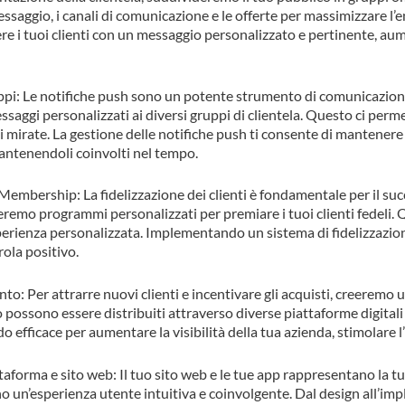
ssaggio, i canali di comunicazione e le offerte per massimizzare l
 i tuoi clienti con un messaggio personalizzato e pertinente, aum
uppi: Le notifiche push sono un potente strumento di comunicazion
ssaggi personalizzati ai diversi gruppi di clientela. Questo ci perme
 mirate. La gestione delle notifiche push ti consente di mantenere u
antenendoli coinvolti nel tempo.
 Membership: La fidelizzazione dei clienti è fondamentale per il suc
remo programmi personalizzati per premiare i tuoi clienti fedeli.
perienza personalizzata. Implementando un sistema di fidelizzazione
ola positivo.
to: Per attrarre nuovi clienti e incentivare gli acquisti, creerem
possono essere distribuiti attraverso diverse piattaforme digital
 efficace per aumentare la visibilità della tua azienda, stimolare l’
aforma e sito web: Il tuo sito web e le tue app rappresentano la t
no un’esperienza utente intuitiva e coinvolgente. Dal design all’im