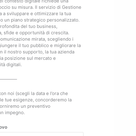
l contesto digitale richiede una
occio su misura. Il servizio di Gestione
 a sviluppare e ottimizzare la tua
so un piano strategico personalizzato.
rofondita del tuo business,
, sfide e opportunità di crescita.
comunicazione mirata, scegliendo i
giungere il tuo pubblico e migliorare la
on il nostro supporto, la tua azienda
ia posizione sul mercato e
à digitali.
————
 noi (scegli la data e l’ora che
 le tue esigenze, concorderemo la
i forniremo un preventivo
cun impegno.
novo