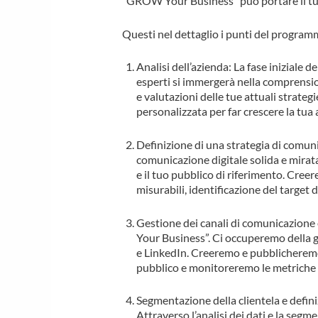
“GROW Your Business” può portare il tuo
Questi nel dettaglio i punti del program
Analisi dell’azienda: La fase iniziale
esperti si immergerà nella comprensione
e valutazioni delle tue attuali strat
personalizzata per far crescere la tua 
Definizione di una strategia di comuni
comunicazione digitale solida e mirata
e il tuo pubblico di riferimento. Creer
misurabili, identificazione del target
Gestione dei canali di comunicazion
Your Business”. Ci occuperemo della g
e LinkedIn. Creeremo e pubblicheremo 
pubblico e monitoreremo le metriche di
Segmentazione della clientela e defin
Attraverso l’analisi dei dati e la seg