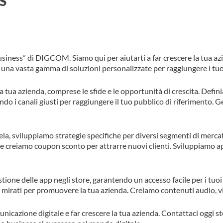
S
ness” di DIGCOM. Siamo qui per aiutarti a far crescere la tua az
e una vasta gamma di soluzioni personalizzate per raggiungere i tuoi 
a tua azienda, comprese le sfide e le opportunità di crescita. Defin
do i canali giusti per raggiungere il tuo pubblico di riferimento. Ge
ela, sviluppiamo strategie specifiche per diversi segmenti di merca
, e creiamo coupon sconto per attrarre nuovi clienti. Sviluppiamo a
tione delle app negli store, garantendo un accesso facile per i tuoi
i mirati per promuovere la tua azienda. Creiamo contenuti audio, vi
municazione digitale e far crescere la tua azienda. Contattaci oggi s