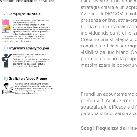
Far crescere un’azienda ne
strategia chiara e un appr
Azienda di DIGCOM ti aiuta
presenza online, attraver
Partiamo da un’analisi app
individuando punti di forza
Creiamo una strategia di 
canali più efficaci per rag
visibilità del tuo brand. C
potrà consolidare la propr
massimizzare le opportunit
————————————
Prendi un appuntamento con
preferisci). Analizzeremo
strategia più efficace e t
personalizzato, senza al
Scegli frequenza del rin