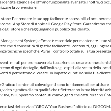
ua identità aziendale e offrano funzionalità avanzate. Inoltre, ci o
izzare la conversione.
 store: Per rendere le tue app facilmente accessibili, ci occuperemo
e come l’App Store di Apple e il Google Play Store. Garantiremo che 
a degli store e che raggiungano il pubblico desiderato.
nagement System) efficace è essenziale per mantenere il tuo sit
 che ti consentirà di gestire facilmente i contenuti, aggiungere
e tecniche specifiche. Avrai il controllo totale sulla tua presenza
enti mirati per promuovere la tua azienda e creare connessioni sig
remo di ogni dettaglio, dall’invito agli ospiti, alla scelta della locat
 eventi ti permettono di creare un impatto duraturo sulla tua clientel
Grafica: I contenuti coinvolgenti sono fondamentali per attirare l’
 video e grafica di alta qualità che rifletteranno la tua identità az
 visivi, svilupperemo contenuti coinvolgenti che cattureranno l’int
verse fasi del servizio “GROW Your Business” offerto da DIGCOM.