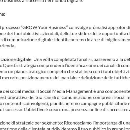
 business al successo nel mondo digitale.
ma:
 del processo “GROW Your Business” coinvolge un’analisi approfondit
 dei tuoi obiettivi aziendali, delle tue sfide e delle opportunità di
egie di comunicazione digitale, identificheremo le aree di miglior
azienda.
cazione digitale: Una volta completata l’analisi, passeremo alla def
. Questa strategia comprenderà l’identificazione dei canali di comun
emo un piano strategico completo che si allinea con i tuoi obiettivi
 di mercato, posizionamento del marchio e definizione delle tattiche
e e dei social media: Il Social Media Management è una componen
estione attiva dei tuoi canali di comunicazione, compresi i social
contenuti coinvolgenti, pianificheremo campagne pubblicitarie mir
 successo. L’obiettivo è creare una presenza online di successo e a
izione di strategie per segmento: Riconosciamo l’importanza di un
mentazione della clientela, suddivideremo il tuo pubblico in gruppi