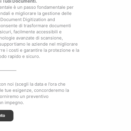
ei Tuoi Documenti.
mentale è un passo fondamentale per
ndali e migliorare la gestione delle
di Document Digitization and
nsente di trasformare documenti
 sicuri, facilmente accessibili e
cnologie avanzate di scansione,
 supportiamo le aziende nel migliorare
rre i costi e garantire la protezione e la
odo rapido e sicuro.
————
 noi (scegli la data e l’ora che
 le tue esigenze, concorderemo la
i forniremo un preventivo
cun impegno.
nto