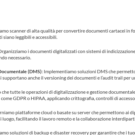
ziamo scanner di alta qualità per convertire documenti cartacei in f
siano leggibili e accessibili.
Organizziamo i documenti digitalizzati con sistemi di indicizzazione 
ando necessario.
e Documentale (DMS)
: Implementiamo soluzioni DMS che permettono
i supportano anche il versioning dei documenti e l’audit trail per u
 che tutte le operazioni di digitalizzazione e gestione documentale
i, come GDPR o HIPAA, applicando crittografia, controlli di accesso 
orniamo piattaforme cloud o basate su server che permettono ai di
luogo, facilitando il lavoro remoto e la collaborazione interdipar
iamo soluzioni di backup e disaster recovery per garantire che i tuo