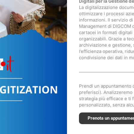
Digitali per la Gestione d
La digitalizzazione docu
ottimizzare i processi azie
informazioni. Il servizio 
Management di DIGCOM co
cartacei in formati digitali
organizzabili. Grazie a te
archiviazione e gestione,
l’efficienza operativa, ridu
condivisione dei dati in m
————————————
Prendi un appuntamento con
preferisci). Analizzeremo
strategia più efficace e t
personalizzato, senza al
Prenota un appuntame