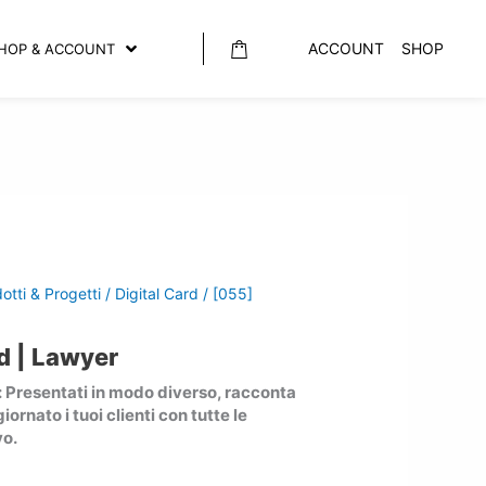
ACCOUNT
SHOP
HOP & ACCOUNT
otti & Progetti
/
Digital Card
/ [055]
rd | Lawyer
: Presentati in modo diverso, racconta
giornato i tuoi clienti con tutte le
vo.