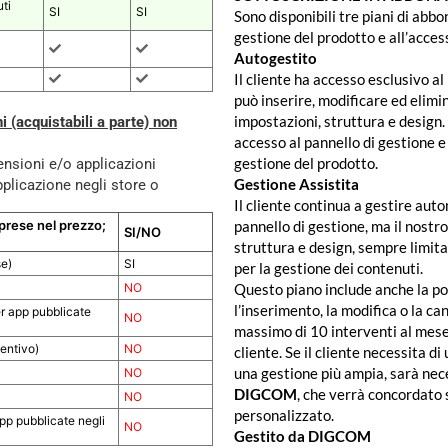
ti
SI
SI
Sono disponibili tre piani di abbo
gestione del prodotto e all’acces
Autogestito
Il cliente ha accesso esclusivo al
può inserire, modificare ed elimi
impostazioni, struttura e design.
i (acquistabili a parte) non
accesso al pannello di gestione e
gestione del prodotto.
tensioni e/o applicazioni
Gestione Assistita
pplicazione negli store o
Il cliente continua a gestire aut
mprese nel prezzo;
pannello di gestione, ma il nostr
SI/NO
struttura e design, sempre limit
e)
SI
per la gestione dei contenuti.
NO
Questo piano include anche la pos
l’inserimento, la modifica o la ca
r app pubblicate
NO
massimo di 10 interventi al mese,
ventivo)
NO
cliente. Se il cliente necessita d
una gestione più ampia, sarà nec
NO
DIGCOM
, che verrà concordato
NO
personalizzato.
pp pubblicate negli
NO
Gestito da DIGCOM