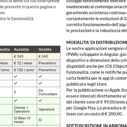
subito la demo sul tuo smartphone
sviluppo notevolmente inferiore r
de presente in questa pagina o
mantenendo al contempo un’arch
ser
garantendo assistenza continua 
tte le funzionalità
costantemente le evoluzioni di i
corretto funzionamento dell’app 
le prestazioni e la robustezza del
MODALITA’ DI DISTRIBUZION
Le nostre applicazioni vengono 
estita
Assistita
Gestita
(PWA) sviluppate in Angular, gar
€ 240
€ 240
dispositivi e dimensioni dello sc
 mese
€ 72 / mese
Preventivo
disponibili anche per iOS (Object
/ anno
€ 720 / anno
Preventivo
funzionalità, come le notifiche p
carta fedeltà per le app di conte
pubblicata negli store.
Per la pubblicazione su Apple St
Da
5
Concordare
essere intestati direttamente al c
del cliente sono di € 99,00/anno
per Google Play. La procedura di
Cliente +
e
Operatore
Operatore
team con un costo di € 200,00.
SI (Max 10
SI
mese)
SOTTOSCRIZIONE IN ABBONAM