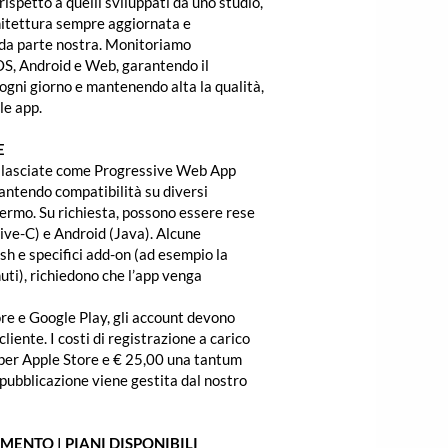
ispetto a quelli sviluppati da uno studio,
itettura sempre aggiornata e
da parte nostra. Monitoriamo
OS, Android e Web, garantendo il
ogni giorno e mantenendo alta la qualità,
le app.
E
rilasciate come Progressive Web App
antendo compatibilità su diversi
hermo. Su richiesta, possono essere rese
ive-C) e Android (Java). Alcune
ush e specifici add-on (ad esempio la
nuti), richiedono che l’app venga
ore e Google Play, gli account devono
liente. I costi di registrazione a carico
 per Apple Store e € 25,00 una tantum
 pubblicazione viene gestita dal nostro
ENTO | PIANI DISPONIBILI