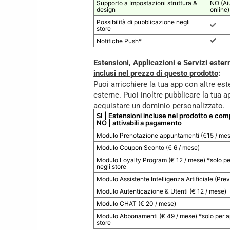
Supporto a Impostazioni struttura &
NO (Aiu
design
online)
Possibilità di pubblicazione negli
store
Notifiche Push*
Estensioni, Applicazioni e Servizi estern
inclusi nel prezzo di questo prodotto
:
Puoi arricchiere la tua app con altre es
esterne. Puoi inoltre pubblicare la tua a
acquistare un dominio personalizzato.
SI | Estensioni incluse nel prodotto e co
NO | attivabili a pagamento
Modulo Prenotazione appuntamenti (€15 / mes
Modulo Coupon Sconto (€ 6 / mese)
Modulo Loyalty Program (€ 12 / mese) *solo pe
negli store
Modulo Assistente Intelligenza Artificiale (Pre
Modulo Autenticazione & Utenti (€ 12 / mese)
Modulo CHAT (€ 20 / mese)
Modulo Abbonamenti (€ 49 / mese) *solo per a
store