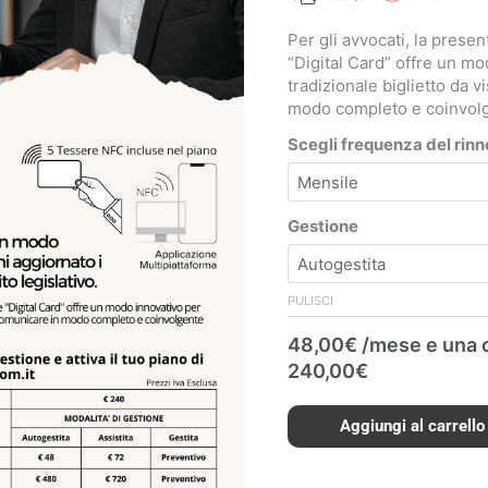
Per gli avvocati, la prese
“Digital Card” offre un mod
tradizionale biglietto da 
modo completo e coinvolgen
Scegli frequenza del rin
Gestione
PULISCI
48,00
€
/mese e una 
240,00
€
Aggiungi al carrello