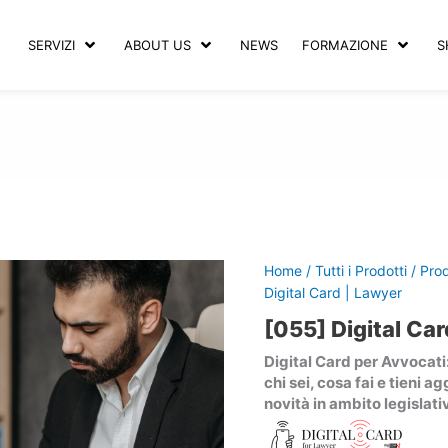
SERVIZI
ABOUT US
NEWS
FORMAZIONE
S
Home
/
Tutti i Prodotti
/
Prod
Digital Card | Lawyer
[055] Digital Ca
Digital Card per Avvocati
chi sei, cosa fai e tieni ag
novità in ambito legislati