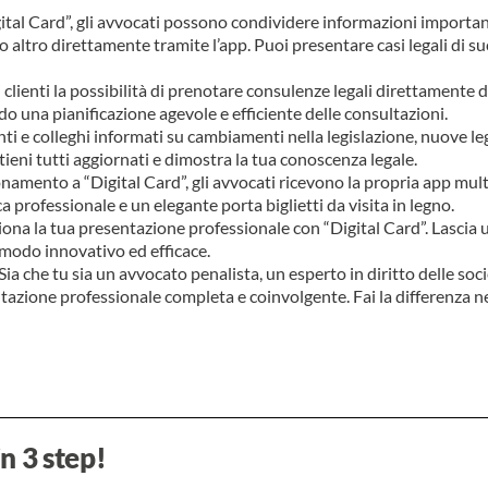
tal Card”, gli avvocati possono condividere informazioni importanti c
to altro direttamente tramite l’app. Puoi presentare casi legali di 
i clienti la possibilità di prenotare consulenze legali direttamente d
 una pianificazione agevole e efficiente delle consultazioni.
enti e colleghi informati su cambiamenti nella legislazione, nuove legg
ieni tutti aggiornati e dimostra la tua conoscenza legale.
amento a “Digital Card”, gli avvocati ricevono la propria app mul
ica professionale e un elegante porta biglietti da visita in legno.
ona la tua presentazione professionale con “Digital Card”. Lascia 
modo innovativo ed efficace.
Sia che tu sia un avvocato penalista, un esperto in diritto delle soc
ntazione professionale completa e coinvolgente. Fai la differenza ne
in 3 step!