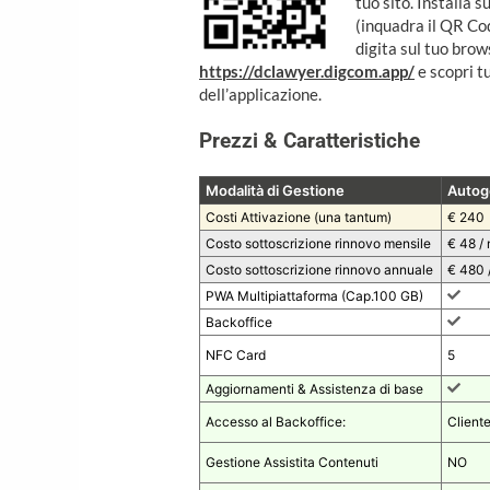
tuo sito. Installa 
(inquadra il QR Co
digita sul tuo brow
https://dclawyer.digcom.app/
e scopri tu
dell’applicazione.
Prezzi & Caratteristiche
Modalità di Gestione
Autog
Costi Attivazione (una tantum)
€ 240
Costo sottoscrizione rinnovo mensile
€ 48 /
Costo sottoscrizione rinnovo annuale
€ 480 
PWA Multipiattaforma (Cap.100 GB)
Backoffice
NFC Card
5
Aggiornamenti & Assistenza di base
Accesso al Backoffice:
Client
Gestione Assistita Contenuti
NO