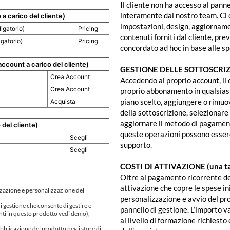
Il cliente non ha accesso al panne
interamente dal nostro team. Ci 
 a carico del cliente)
impostazioni, design, aggiorname
igatorio)
Pricing
contenuti forniti dal cliente, pre
gatorio)
Pricing
concordato ad hoc in base alle sp
account a carico del cliente)
GESTIONE DELLE SOTTOSCRIZ
Crea Account
Accedendo al proprio account, il 
Crea Account
proprio abbonamento in qualsiasi
piano scelto, aggiungere o rimuo
Acquista
della sottoscrizione, selezionare
aggiornare il metodo di pagament
del cliente)
queste operazioni possono essere
Scegli
supporto.
Scegli
COSTI DI ATTIVAZIONE (una t
Oltre al pagamento ricorrente del
attivazione che copre le spese ini
izzazione e personalizzazione del
personalizzazione e avvio del pro
i gestione che consente di gestire e
pannello di gestione. L’importo va
enti in questo prodotto vedi demo),
al livello di formazione richiest
blicazione del prodotto negli store di