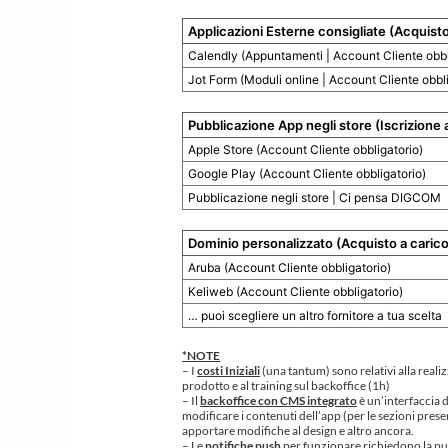
Applicazioni Esterne consigliate (Acquisto
Calendly (Appuntamenti | Account Cliente obbl
Jot Form (Moduli online | Account Cliente obbli
Pubblicazione App negli store (Iscrizione 
Apple Store (Account Cliente obbligatorio)
Google Play (Account Cliente obbligatorio)
Pubblicazione negli store | Ci pensa DIGCOM
Dominio personalizzato (Acquisto a carico 
Aruba (Account Cliente obbligatorio)
Keliweb (Account Cliente obbligatorio)
… puoi scegliere un altro fornitore a tua scelta
*NOTE
– I
costi Iniziali
(una tantum) sono relativi alla real
prodotto e al training sul backoffice (1h)
– Il
backoffice con CMS integrato
è un’interfaccia d
modificare i contenuti dell’app (per le sezioni pres
apportare modifiche al design e altro ancora.
– Le
notifiche push
per funzionare richiedono la pub