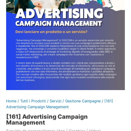
Home
/
Tutti i Prodotti
/
Servizi
/
Gestione Campagne
/ [161]
Advertising Campaign Management
[161] Advertising Campaign
Management
Servizio da personalizzare (App | Graphics | Video)