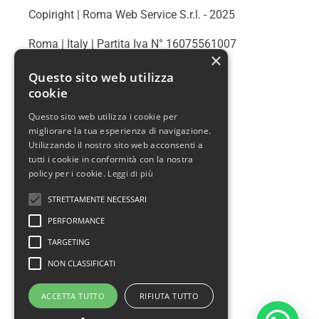
Copiright | Roma Web Service S.r.l. - 2025
Roma | Italy | Partita Iva N° 16075561007
×
Info@romawebservice.com
Questo sito web utilizza
cookie
Telefono: 06 455 485 73
Questo sito web utilizza i cookie per
migliorare la tua esperienza di navigazione.
Policy Privacy
Utilizzando il nostro sito web acconsenti a
tutti i cookie in conformità con la nostra
Cookie Policy
policy per i cookie.
Leggi di più
Termini e condizioni d'uso
STRETTAMENTE NECESSARI
PERFORMANCE
Politica sui rimborsi
TARGETING
Assistenza
NON CLASSIFICATI
Prendi un appuntamento
ACCETTA TUTTO
RIFIUTA TUTTO