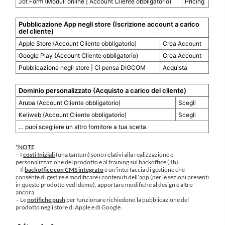
Jot Form (Moduli online | Account Cliente obbligatorio)
Pricing
Pubblicazione App negli store (Iscrizione account a carico
del cliente)
Apple Store (Account Cliente obbligatorio)
Crea Account
Google Play (Account Cliente obbligatorio)
Crea Account
Pubblicazione negli store | Ci pensa DIGCOM
Acquista
Dominio personalizzato (Acquisto a carico del cliente)
Aruba (Account Cliente obbligatorio)
Scegli
Keliweb (Account Cliente obbligatorio)
Scegli
… puoi scegliere un altro fornitore a tua scelta
*NOTE
– I
costi Iniziali
(una tantum) sono relativi alla realizzazione e
personalizzazione del prodotto e al training sul backoffice (1h)
– Il
backoffice con CMS integrato
è un’interfaccia di gestione che
consente di gestire e modificare i contenuti dell’app (per le sezioni presenti
in questo prodotto vedi demo), apportare modifiche al design e altro
ancora.
– Le
notifiche push
per funzionare richiedono la pubblicazione del
prodotto negli store di Apple e di Google.