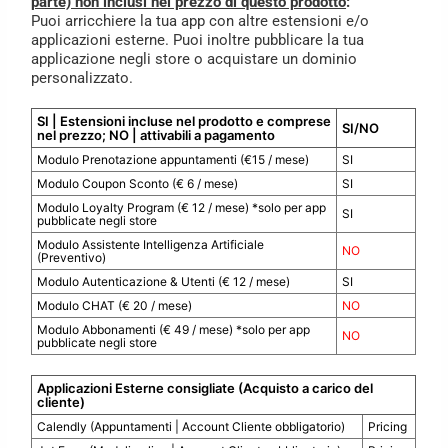
parte) non inclusi nel prezzo di questo prodotto
:
Puoi arricchiere la tua app con altre estensioni e/o
applicazioni esterne. Puoi inoltre pubblicare la tua
applicazione negli store o acquistare un dominio
personalizzato.
SI | Estensioni incluse nel prodotto e comprese
SI/NO
nel prezzo; NO | attivabili a pagamento
Modulo Prenotazione appuntamenti (€15 / mese)
SI
Modulo Coupon Sconto (€ 6 / mese)
SI
Modulo Loyalty Program (€ 12 / mese) *solo per app
SI
pubblicate negli store
Modulo Assistente Intelligenza Artificiale
NO
(Preventivo)
Modulo Autenticazione & Utenti (€ 12 / mese)
SI
Modulo CHAT (€ 20 / mese)
NO
Modulo Abbonamenti (€ 49 / mese) *solo per app
NO
pubblicate negli store
Applicazioni Esterne consigliate (Acquisto a carico del
cliente)
Calendly (Appuntamenti | Account Cliente obbligatorio)
Pricing