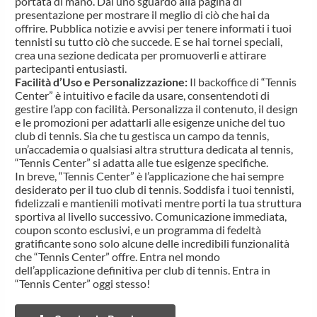
portata di mano. Dai uno sguardo alla pagina di
presentazione per mostrare il meglio di ciò che hai da
offrire. Pubblica notizie e avvisi per tenere informati i tuoi
tennisti su tutto ciò che succede. E se hai tornei speciali,
crea una sezione dedicata per promuoverli e attirare
partecipanti entusiasti.
Facilità d’Uso e Personalizzazione:
Il backoffice di “Tennis
Center” è intuitivo e facile da usare, consentendoti di
gestire l’app con facilità. Personalizza il contenuto, il design
e le promozioni per adattarli alle esigenze uniche del tuo
club di tennis. Sia che tu gestisca un campo da tennis,
un’accademia o qualsiasi altra struttura dedicata al tennis,
“Tennis Center” si adatta alle tue esigenze specifiche.
In breve, “Tennis Center” è l’applicazione che hai sempre
desiderato per il tuo club di tennis. Soddisfa i tuoi tennisti,
fidelizzali e mantienili motivati mentre porti la tua struttura
sportiva al livello successivo. Comunicazione immediata,
coupon sconto esclusivi, e un programma di fedeltà
gratificante sono solo alcune delle incredibili funzionalità
che “Tennis Center” offre. Entra nel mondo
dell’applicazione definitiva per club di tennis. Entra in
“Tennis Center” oggi stesso!