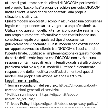
utilizzati gratuitamente dai clienti di DIGCOM per inserirli
nel proprio “backoffice” a proprio rischio e pericolo. DIGCOM
invita i clienti a modificarli per adattarli alla propria
situazione o attività.
Questi modelli non costituiscono in alcun caso una consulenza
legale, è sempre necessario rivolgersi a un professionista.
Utilizzando questi modelli, l’utente riconosce che essi hanno
uno scopo puramente informativo e non costituiscono una
consulenza legale o un qualsiasi tipo di documento
giuridicamente vincolante. Questi modelli non costituiscono
un rapporto avvocato-cliente tra DIGCOM e i suoi clienti o
l’utente finale. L’utilizzo e l’implementazione di questi modelli
da parte dell’utente implica che DIGCOM non avrà alcuna
responsabilità in caso di reclami legali o qualsiasi altro tipo di
problema relativo a questi modelli. L’utente è pienamente
responsabile della modifica e dell’adattamento di questi
modelli alla propria situazione, azienda o attività.
Leggi le nostre policy:
* Termini e condizioni del servizio:
https://digcom.it/about-
us/condizioni-generali-di-servizio/
* Politica sui rimborsi:
https://digcom.it/about-
us/refund_returns/
* Privacy Policy:
https://digcom.it/about-us/privacy-policy/
* Cookie policy:
https://digcom.it/about-us/cookie-policy/