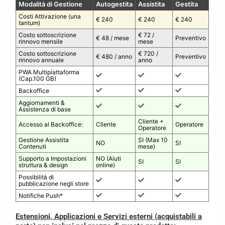
Modalità di Gestione
Autogestita
Assistita
Gestita
Costi Attivazione (una
€ 240
€ 240
€ 240
tantum)
Costo sottoscrizione
€ 72 /
€ 48 / mese
Preventivo
rinnovo mensile
mese
Costo sottoscrizione
€ 720 /
€ 480 / anno
Preventivo
rinnovo annuale
anno
PWA Multipiattaforma
(Cap.100 GB)
Backoffice
Aggiornamenti &
Assistenza di base
Cliente +
Accesso al Backoffice:
Cliente
Operatore
Operatore
Gestione Assistita
SI (Max 10
NO
SI
Contenuti
mese)
Supporto a Impostazioni
NO (Aiuti
SI
SI
struttura & design
online)
Possibilità di
pubblicazione negli store
Notifiche Push*
Estensioni, Applicazioni e Servizi esterni (acquistabili a