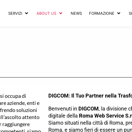
SERVIZI
ABOUT US
NEWS
FORMAZIONE
S
si occupa di
DIGCOM: Il Tuo Partner nella Trasf
re aziende, enti e
Benvenuti in
DIGCOM
, la divisione
ffrendo soluzioni
digitale della
Roma Web Service S.r.
ull’ascolto attento
Siamo situati nella città di Roma, p
er raggiungere
Roma, e siamo fieri di essere un punt
e competenti, siamo