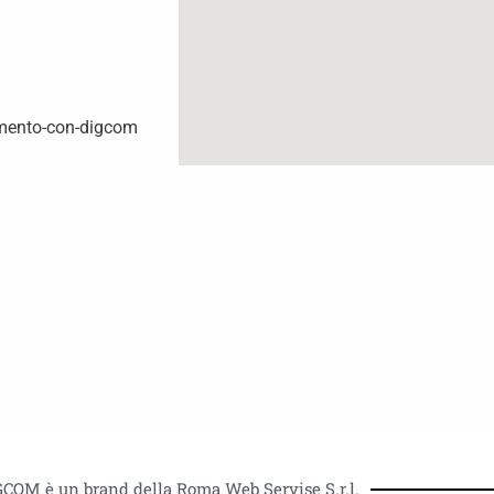
amento-con-digcom
GCOM è un brand della Roma Web Servise S.r.l.