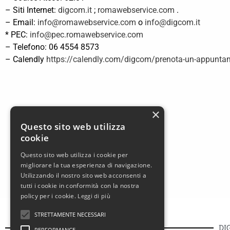
– Siti Internet:
digcom.it
;
romawebservice.com
.
– Email:
info@romawebservice.com
o
info@digcom.it
* PEC:
info@pec.romawebservice.com
– Telefono: 06 4554 8573
– Calendly
https://calendly.com/digcom/prenota-un-appunt
×
Questo sito web utilizza
cookie
Questo sito web utilizza i cookie per
migliorare la tua esperienza di navigazione.
Utilizzando il nostro sito web acconsenti a
tutti i cookie in conformità con la nostra
policy per i cookie.
Leggi di più
STRETTAMENTE NECESSARI
DI
PERFORMANCE