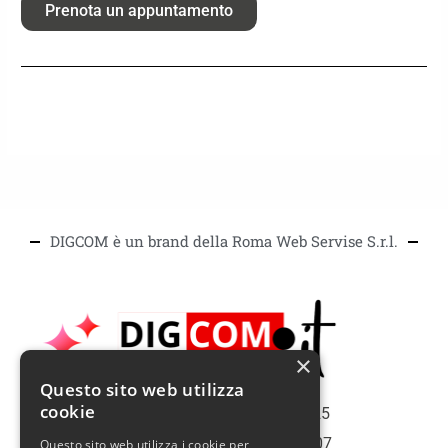
Prenota un appuntamento
DIGCOM è un brand della Roma Web Servise S.r.l.
×
Questo sito web utilizza
cookie
Copiright | Roma Web Service S.r.l. - 2025
Roma | Italy | Partita Iva N° 16075561007
Questo sito web utilizza i cookie per