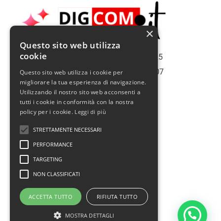
×
Questo sito web utilizza
cookie
Copiright | Roma Web Service S.r.l. - 2025
Roma | Italy | Partita Iva N° 16075561007
Questo sito web utilizza i cookie per
migliorare la tua esperienza di navigazione.
Info@romawebservice.com
Utilizzando il nostro sito web acconsenti a
Telefono: 06 455 485 73
tutti i cookie in conformità con la nostra
policy per i cookie.
Leggi di più
Policy Privacy
STRETTAMENTE NECESSARI
Cookie Policy
PERFORMANCE
Termini e condizioni d'uso
TARGETING
Politica sui rimborsi
NON CLASSIFICATI
Assistenza
ACCETTA TUTTO
RIFIUTA TUTTO
Prendi un appuntamento
MOSTRA DETTAGLI
F
I
T
Y