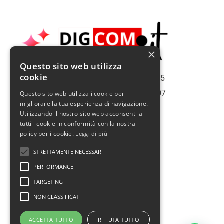
×
Questo sito web utilizza
cookie
Copiright | Roma Web Service S.r.l. - 2025
Roma | Italy | Partita Iva N° 16075561007
Questo sito web utilizza i cookie per
migliorare la tua esperienza di navigazione.
Info@romawebservice.com
Utilizzando il nostro sito web acconsenti a
Telefono: 06 455 485 73
tutti i cookie in conformità con la nostra
policy per i cookie.
Leggi di più
Policy Privacy
STRETTAMENTE NECESSARI
Cookie Policy
PERFORMANCE
Termini e condizioni d'uso
TARGETING
Politica sui rimborsi
NON CLASSIFICATI
Assistenza
ACCETTA TUTTO
RIFIUTA TUTTO
Prendi un appuntamento