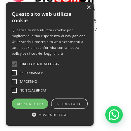
×
Questo sito web utilizza
cookie
Copiright | Roma Web Service S.r.l. - 2025
Roma | Italy | Partita Iva N° 16075561007
Questo sito web utilizza i cookie per
migliorare la tua esperienza di navigazione.
Info@romawebservice.com
Utilizzando il nostro sito web acconsenti a
Telefono: 06 455 485 73
tutti i cookie in conformità con la nostra
policy per i cookie.
Leggi di più
Policy Privacy
STRETTAMENTE NECESSARI
Cookie Policy
PERFORMANCE
Termini e condizioni d'uso
TARGETING
Politica sui rimborsi
NON CLASSIFICATI
Assistenza
ACCETTA TUTTO
RIFIUTA TUTTO
Prendi un appuntamento
MOSTRA DETTAGLI
F
I
T
Y
a
n
w
o
c
s
i
u
e
t
t
t