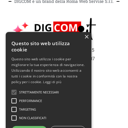
DIGCOM è un brand della Roma Web Servise S.r.l.
×
Questo sito web utilizza
cookie
Copiright | Roma Web Service S.r.l. - 2025
Roma | Italy | Partita Iva N° 16075561007
Questo sito web utilizza i cookie per
migliorare la tua esperienza di navigazione.
Info@romawebservice.com
Utilizzando il nostro sito web acconsenti a
Telefono: 06 455 485 73
tutti i cookie in conformità con la nostra
policy per i cookie.
Leggi di più
Policy Privacy
STRETTAMENTE NECESSARI
Cookie Policy
PERFORMANCE
Termini e condizioni d'uso
TARGETING
Politica sui rimborsi
NON CLASSIFICATI
Assistenza