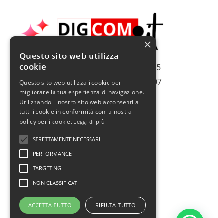
×
Questo sito web utilizza
cookie
Copiright | Roma Web Service S.r.l. - 2025
Roma | Italy | Partita Iva N° 16075561007
Questo sito web utilizza i cookie per
migliorare la tua esperienza di navigazione.
Info@romawebservice.com
Utilizzando il nostro sito web acconsenti a
Telefono: 06 455 485 73
tutti i cookie in conformità con la nostra
policy per i cookie.
Leggi di più
Policy Privacy
STRETTAMENTE NECESSARI
Cookie Policy
PERFORMANCE
Termini e condizioni d'uso
TARGETING
Politica sui rimborsi
NON CLASSIFICATI
Assistenza
ACCETTA TUTTO
RIFIUTA TUTTO
Prendi un appuntamento