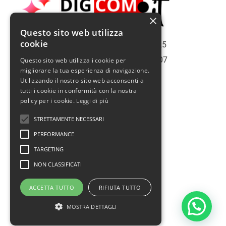
×
Questo sito web utilizza
cookie
Copiright | Roma Web Service S.r.l. - 2025
Roma | Italy | Partita Iva N° 16075561007
Questo sito web utilizza i cookie per
migliorare la tua esperienza di navigazione.
Info@romawebservice.com
Utilizzando il nostro sito web acconsenti a
Telefono: 06 455 485 73
tutti i cookie in conformità con la nostra
policy per i cookie.
Leggi di più
Policy Privacy
STRETTAMENTE NECESSARI
Cookie Policy
PERFORMANCE
Termini e condizioni d'uso
TARGETING
Politica sui rimborsi
NON CLASSIFICATI
Assistenza
ACCETTA TUTTO
RIFIUTA TUTTO
Prendi un appuntamento
MOSTRA DETTAGLI
F
I
T
Y
a
n
w
o